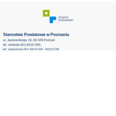
Starostwo Powiatowe w Poznaniu
ul. Jackowskiego 18, 60-509 Poznań​
tel. centrala
(61) 8410-500
,
tel. sekretariat
(61) 8410-501
,
8410-539
starostwo@powiat.poznan.pl
Odwiedź nas:
Godziny pracy urzędu
Deklaracja dostępności
Polityka cookies
RODO