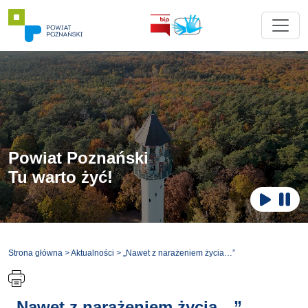
Powiat Poznański
Tu warto żyć!
Zatr
Odtwar
Strona główna
>
Aktualności
>
„Nawet z narażeniem życia…”
„Nawet z narażeniem życia…”