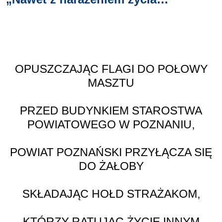
OPUSZCZAJĄC FLAGI DO POŁOWY
MASZTU
PRZED BUDYNKIEM STAROSTWA
POWIATOWEGO W POZNANIU,
POWIAT POZNAŃSKI PRZYŁĄCZA SIĘ
DO ŻAŁOBY
SKŁADAJĄC HOŁD STRAŻAKOM,
KTÓRZY RATUJĄC ŻYCIE INNYM