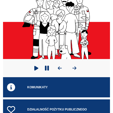
Poprzedni slajd
Następny slajd
Odtwarzaj
Zatrzymaj odtwarzanie
KOMUNIKATY
DZIAŁALNOŚĆ POŻYTKU PUBLICZNEGO