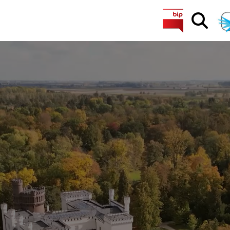
Search Button
Search
for: