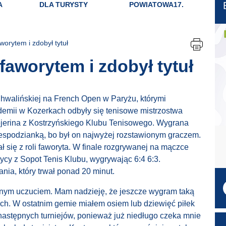
A
DLA TURYSTY
POWIATOWA17.
worytem i zdobył tytuł
 faworytem i zdobył tytuł
hwalińskiej na French Open w Paryżu, którymi
demii w Kozerkach odbyły się tenisowe mistrzostwa
 Tejerina z Kostrzyńskiego Klubu Tenisowego. Wygrana
espodzianką, bo był on najwyżej rozstawionym graczem.
się z roli faworyta. W finale rozgrywanej na mączce
ycy z Sopot Tenis Klubu, wygrywając 6:4 6:3.
nia, który trwał ponad 20 minut.
fajnym uczuciem. Mam nadzieję, że jeszcze wygram taką
ach. W ostatnim gemie miałem osiem lub dziewięć piłek
stępnych turniejów, ponieważ już niedługo czeka mnie