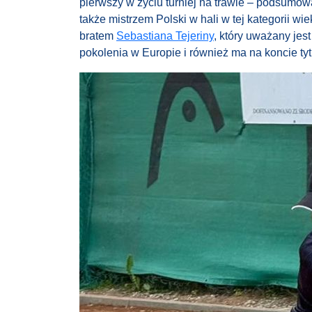
pierwszy w życiu turniej na trawie – podsumowa
także mistrzem Polski w hali w tej kategorii w
bratem
Sebastiana Tejeriny
, który uważany je
pokolenia w Europie i również ma na koncie tyt