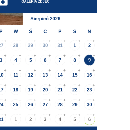
GALERIA ZDJĘĆ
Sierpień 2026
P
W
Ś
C
P
S
N
+
+
+
+
+
+
+
27
28
29
30
31
1
2
+
+
+
+
+
+
+
9
3
4
5
6
7
8
+
+
+
+
+
+
+
10
11
12
13
14
15
16
+
+
+
+
+
+
+
17
18
19
20
21
22
23
+
+
+
+
+
+
+
24
25
26
27
28
29
30
+
+
+
+
+
+
+
31
1
2
3
4
5
6