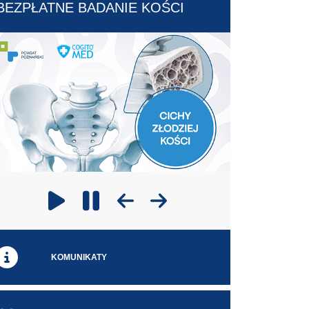
BEZPŁATNE BADANIE KOŚCI
Poprzedni slajd
Następny slajd
Odtwarzaj
Zatrzymaj odtwarzanie
KOMUNIKATY