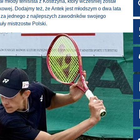
ł młody tenisista z Kostrzyna, który wcześniej został
iekowej. Dodajmy też, że Antek jest młodszym o dwa lata
st za jednego z najlepszych zawodników swojego
uły mistrzostw Polski.