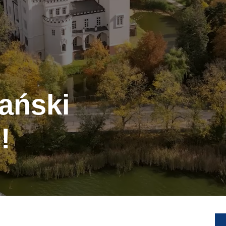
ański
!