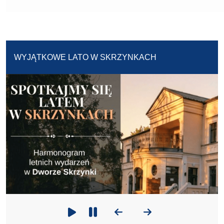
WYJĄTKOWE LATO W SKRZYNKACH
Poprzedni slajd
Następny slajd
Odtwarzaj
Zatrzymaj odtwarzanie