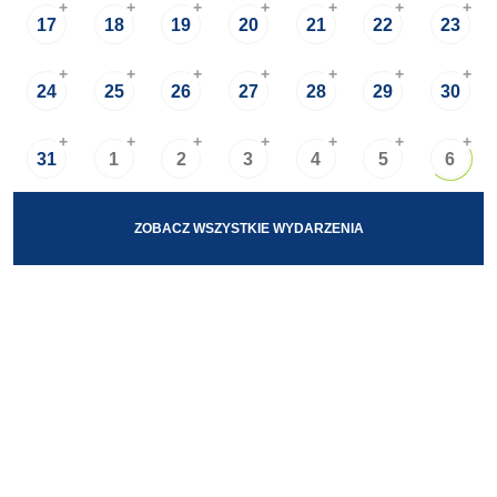
+
+
+
+
+
+
+
17
18
19
20
21
22
23
+
+
+
+
+
+
+
24
25
26
27
28
29
30
+
+
+
+
+
+
+
31
1
2
3
4
5
6
ZOBACZ WSZYSTKIE WYDARZENIA