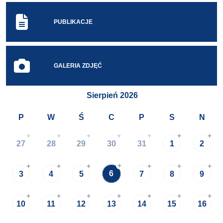
PUBLIKACJE
GALERIA ZDJĘĆ
Sierpień 2026
P
W
Ś
C
P
S
N
+
+
+
+
+
+
+
27
28
29
30
31
1
2
+
+
+
+
+
+
+
6
3
4
5
7
8
9
+
+
+
+
+
+
+
10
11
12
13
14
15
16