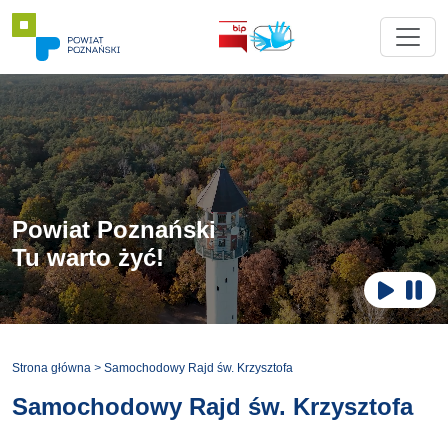
Powiat Poznański
Tu warto żyć!
Zatr
Odtwar
Strona główna
>
Samochodowy Rajd św. Krzysztofa
Samochodowy Rajd św. Krzysztofa