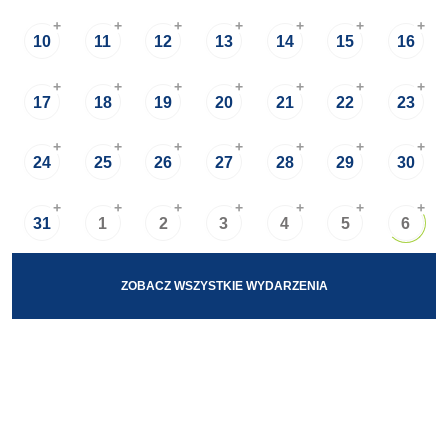
+
+
+
+
+
+
+
10
11
12
13
14
15
16
+
+
+
+
+
+
+
17
18
19
20
21
22
23
+
+
+
+
+
+
+
24
25
26
27
28
29
30
+
+
+
+
+
+
+
31
1
2
3
4
5
6
ZOBACZ WSZYSTKIE WYDARZENIA