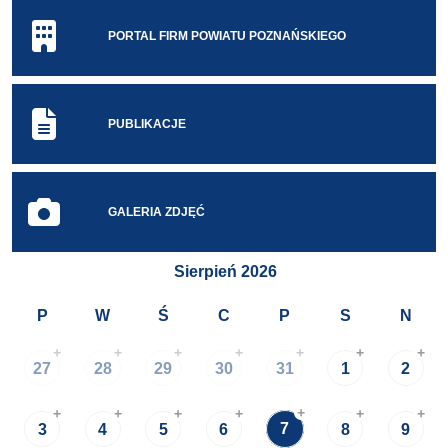
PORTAL FIRM POWIATU POZNAŃSKIEGO
PUBLIKACJE
GALERIA ZDJĘĆ
Sierpień 2026
P
W
Ś
C
P
S
N
+
+
+
+
+
+
+
27
28
29
30
31
1
2
+
+
+
+
+
+
+
7
3
4
5
6
8
9