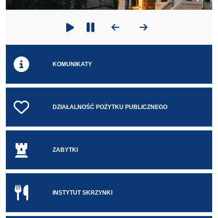
Poprzedni slajd
Następny slajd
Odtwarzaj
Zatrzymaj odtwarzanie
KOMUNIKATY
DZIAŁALNOŚĆ POŻYTKU PUBLICZNEGO
ZABYTKI
INSTYTUT SKRZYNKI