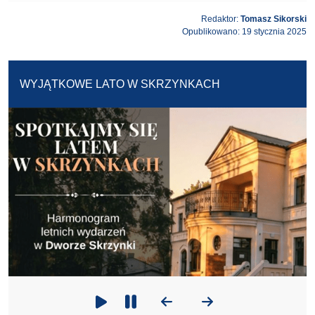
Redaktor:
Tomasz Sikorski
Opublikowano: 19 stycznia 2025
WYJĄTKOWE LATO W SKRZYNKACH
Poprzedni slajd
Następny slajd