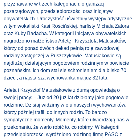
przyznawane w trzech kategoriach: organizacji
pozarządowych, przedsiębiorczości oraz inicjatyw
obywatelskich. Uroczystość uświetniły występy artystyczne,
w tym wokalistki Kasi Rościńskiej, harfisty Michała Zatora
oraz Kuby Badacha. W kategorii inicjatyw obywatelskich
nagrodzono małżeństwo Arletę i Krzysztofa Matusiaków,
którzy od ponad dwóch dekad pełnią rolę zawodowej
rodziny zastępczej w Puszczykowie. Matusiakowie są
najdłużej działającym pogotowiem rodzinnym w powiecie
poznańskim. Ich dom stał się schronieniem dla blisko 70
dzieci, a najstarsza wychowanka ma już 32 lata.
Arleta i Krzysztof Matusiakowie z dumą opowiadają o
swojej pracy: – Już od 20 już lat działamy jako pogotowie
rodzinne. Dzisiaj widzimy wielu naszych wychowanków,
którzy później trafili do innych rodzin. To bardzo
sympatyczne momenty. Momenty, które utwierdzają nas w
przekonaniu, że warto robić to, co robimy. W kategorii
przedsiębiorczości wyróżniono rodzinną firmę PASO z