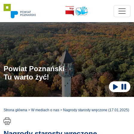
Powiat Poznański
Tu warto żyć!
Zatr
Odtwar
Strona główna
>
W mediach o nas
>
Nagrody starosty wręczone (17.01.2025)
Nagrody starosty wręczone