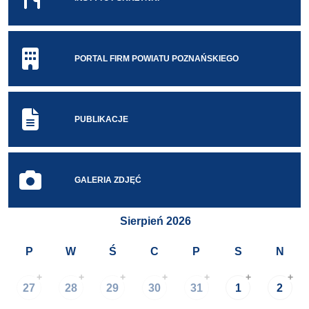
PORTAL FIRM POWIATU POZNAŃSKIEGO
PUBLIKACJE
GALERIA ZDJĘĆ
Sierpień 2026
P
W
Ś
C
P
S
N
+
+
+
+
+
+
+
27
28
29
30
31
1
2