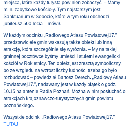
miejsca, które każdy turysta powinien zobaczyć. – Mamy
m.in. zabytkowe kościoły. Tym najstarszym jest
Sanktuarium w Sobocie, które w tym roku obchodzi
jubileusz 500-lecia – mówił.
W każdym odcinku „Radiowego Atlasu Powiatowej17.”
przedstawiciele gmin wskazują także obiekt lub inną
atrakcję, która szczególnie się wyróżnia. – My na takiej
gminnej pocztówce byśmy umieścili stuletni ewangelicki
kościół w Rokietnicy. Ten obiekt jest zresztą symboliczny,
bo ze względu na wzrost liczby ludności trzeba go było
rozbudować – powiedział Bartosz Derech. „Radiowy Atlasu
Powiatowej17.”, nadawany jest w każdy piątek o godz.
10.15 na antenie Radia Poznań. Można w nim posłuchać o
atrakcjach krajoznawczo-turystycznych gmin powiatu
poznańskiego.
Wszystkie odcinki „Radiowego Atlasu Powiatowej17.”
TUTAJ