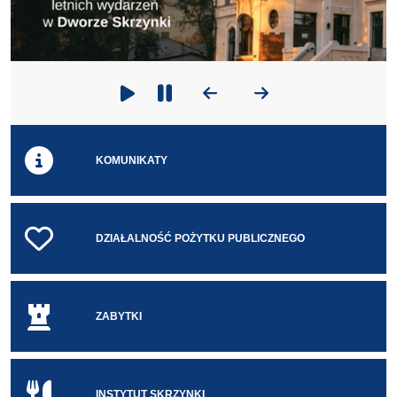
Poprzedni slajd
Następny slajd
Odtwarzaj
Zatrzymaj odtwarzanie
KOMUNIKATY
DZIAŁALNOŚĆ POŻYTKU PUBLICZNEGO
ZABYTKI
INSTYTUT SKRZYNKI