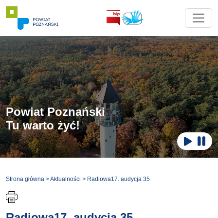
Powiat Poznański
Tu warto żyć!
Zatr
Odtwar
Strona główna
>
Aktualności
>
Radiowa17. audycja 35
Radiowa17. audycja 35