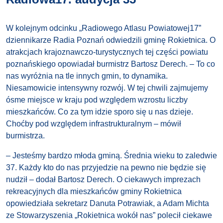
W kolejnym odcinku „Radiowego Atlasu Powiatowej17”
dziennikarze Radia Poznań odwiedzili gminę Rokietnica. O
atrakcjach krajoznawczo-turystycznych tej części powiatu
poznańskiego opowiadał burmistrz Bartosz Derech. – To co
nas wyróżnia na tle innych gmin, to dynamika.
Niesamowicie intensywny rozwój. W tej chwili zajmujemy
ósme miejsce w kraju pod względem wzrostu liczby
mieszkańców. Co za tym idzie sporo się u nas dzieje.
Choćby pod względem infrastrukturalnym – mówił
burmistrza.
– Jesteśmy bardzo młoda gminą. Średnia wieku to zaledwie
37. Każdy kto do nas przyjedzie na pewno nie będzie się
nudził – dodał Bartosz Derech. O ciekawych imprezach
rekreacyjnych dla mieszkańców gminy Rokietnica
opowiedziała sekretarz Danuta Potrawiak, a Adam Michta
ze Stowarzyszenia „Rokietnica wokół nas” polecił ciekawe