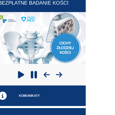
BEZPŁATNE BADANIE KOŚCI
Poprzedni slajd
Następny slajd
Odtwarzaj
Zatrzymaj odtwarzanie
KOMUNIKATY