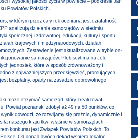
ci i wysokiej jakości życia w powiecie – podkreślił Jan
ku Powiatów Polskich.
rs, w którym przez cały rok oceniana jest działalność
 ZPP analizują działania samorządów w siedmiu
ki społecznej i zdrowotnej, edukacji, kultury i sportu,
ziałań krajowych i międzynarodowych, działań
mocyjnych. Zestawienie jest aktualizowane w trybie on-
funkcjonowanie samorządów. Plebiscyt ma na celu
tych jednostek, które w sposób zrównoważony i
 jedno z najważniejszych przedsięwzięć, promujących
 jest bezpłatny, oparty na zasadzie dobrowolnego
 jaki może otrzymać samorząd, który zrealizował
u. Powiat poznański zdobył aż 49 na 50 punktów, co
 wynik dowodzi, że rozwijamy się prężnie, dynamicznie i
 siła naszego kraju tkwi właśnie w samorządach –
orem konkursu jest Związek Powiatów Polskich. To
w Polsce. Od ponad dwóch dekad wspiera lokalne