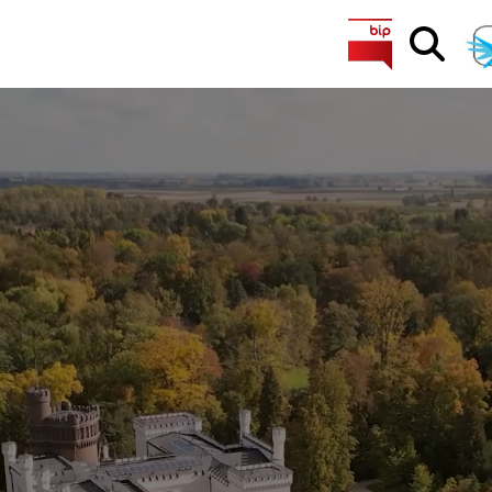
Search Button
Search
for: