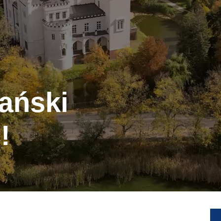
ański
!