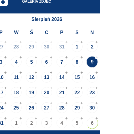
GALERIA ZDJĘĆ
Sierpień 2026
P
W
Ś
C
P
S
N
+
+
+
+
+
+
+
27
28
29
30
31
1
2
+
+
+
+
+
+
+
9
3
4
5
6
7
8
+
+
+
+
+
+
+
10
11
12
13
14
15
16
+
+
+
+
+
+
+
17
18
19
20
21
22
23
+
+
+
+
+
+
+
24
25
26
27
28
29
30
+
+
+
+
+
+
+
31
1
2
3
4
5
6