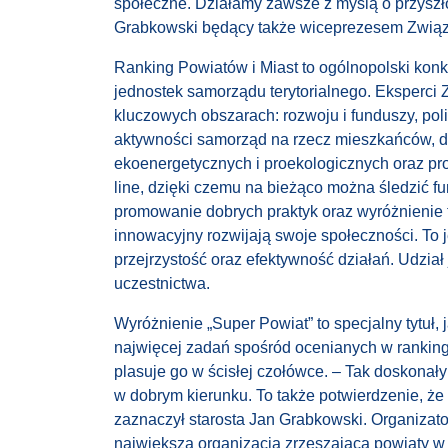
społeczne. Działamy zawsze z myślą o przyszłoś
Grabkowski będący także wiceprezesem Związ
Ranking Powiatów i Miast to ogólnopolski konku
jednostek samorządu terytorialnego. Eksperci
kluczowych obszarach: rozwoju i funduszy, polity
aktywności samorząd na rzecz mieszkańców, d
ekoenergetycznych i proekologicznych oraz pro
line, dzięki czemu na bieżąco można śledzić 
promowanie dobrych praktyk oraz wyróżnienie 
innowacyjny rozwijają swoje społeczności. To
przejrzystość oraz efektywność działań. Udział
uczestnictwa.
Wyróżnienie „Super Powiat” to specjalny tytuł,
najwięcej zadań spośród ocenianych w ranking
plasuje go w ścisłej czołówce. – Tak doskonały
w dobrym kierunku. To także potwierdzenie, że
zaznaczył starosta Jan Grabkowski. Organizat
największa organizacja zrzeszająca powiaty 