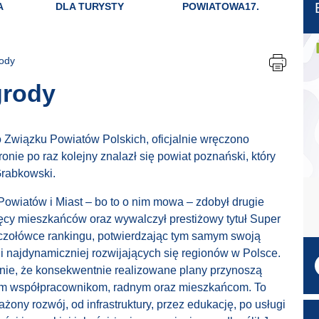
A
DLA TURYSTY
POWIATOWA17.
rody
grody
Związku Powiatów Polskich, oficjalnie wręczono
nie po raz kolejny znalazł się powiat poznański, który
Grabkowski.
wiatów i Miast – bo to o nim mowa – zdobył drugie
ięcy mieszkańców oraz wywalczył prestiżowy tytuł Super
 czołówce rankingu, potwierdzając tym samym swoją
 i najdynamiczniej rozwijających się regionów w Polsce.
enie, że konsekwentnie realizowane plany przynoszą
kim współpracownikom, radnym oraz mieszkańcom. To
ny rozwój, od infrastruktury, przez edukację, po usługi